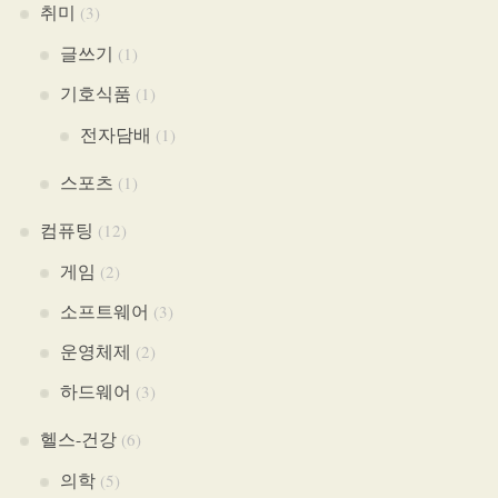
취미
(3)
글쓰기
(1)
기호식품
(1)
전자담배
(1)
스포츠
(1)
컴퓨팅
(12)
게임
(2)
소프트웨어
(3)
운영체제
(2)
하드웨어
(3)
헬스-건강
(6)
의학
(5)